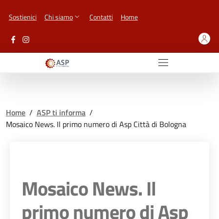
Vai ai contenuti
Vai al footer
Sostienici
Chi siamo
Contatti
Home
Home
/
ASP ti informa
/
Mosaico News. Il primo numero di Asp Città di Bologna
Mosaico News. Il
primo numero di Asp