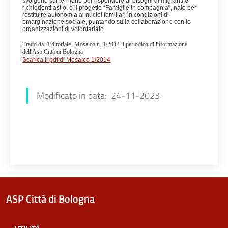
svolgono sul territorio per rispondere ai bisogni di migranti e
richiedenti asilo, o il progetto “Famiglie in compagnia”, nato per
restituire autonomia ai nuclei familiari in condizioni di
emarginazione sociale, puntando sulla collaborazione con le
organizzazioni di volontariato.
Tratto da l'Editoriale- Mosaico n. 1/2014 il periodico di informazione
dell'Asp Città di Bologna
Scarica il pdf di Mosaico 1/2014
Francesca Farolfi
Modificato in data: 24-11-2023
ASP Città di Bologna