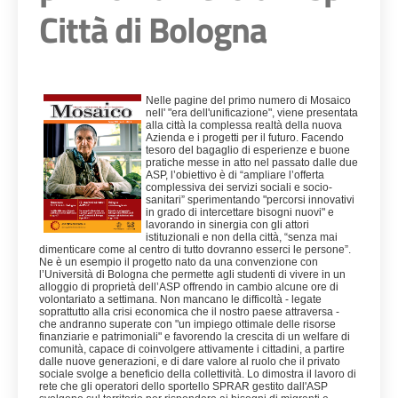
Città di Bologna
Nelle pagine del primo numero di Mosaico
nell' "era dell'unificazione", viene presentata
alla città la complessa realtà della nuova
Azienda e i progetti per il futuro. Facendo
tesoro del bagaglio di esperienze e buone
pratiche messe in atto nel passato dalle due
ASP, l’obiettivo è di “ampliare l’offerta
complessiva dei servizi sociali e socio-
sanitari” sperimentando "percorsi innovativi
in grado di intercettare bisogni nuovi" e
lavorando in sinergia con gli attori
istituzionali e non della città, “senza mai
dimenticare come al centro di tutto dovranno esserci le persone”.
Ne è un esempio il progetto nato da una convenzione con
l’Università di Bologna che permette agli studenti di vivere in un
alloggio di proprietà dell’ASP offrendo in cambio alcune ore di
volontariato a settimana. Non mancano le difficoltà - legate
soprattutto alla crisi economica che il nostro paese attraversa -
che andranno superate con "un impiego ottimale delle risorse
finanziarie e patrimoniali" e favorendo la crescita di un welfare di
comunità, capace di coinvolgere attivamente i cittadini, a partire
dalle nuove generazioni, e di dare valore al ruolo che il privato
sociale svolge a beneficio della collettività. Lo dimostra il lavoro di
rete che gli operatori dello sportello SPRAR gestito dall'ASP