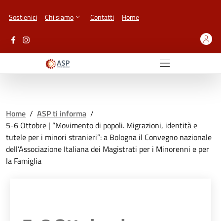
Vai ai contenuti
Vai al footer
Sostienici
Chi siamo
Contatti
Home
Home
/
ASP ti informa
/
5-6 Ottobre | “Movimento di popoli. Migrazioni, identità e
tutele per i minori stranieri”: a Bologna il Convegno nazionale
dell’Associazione Italiana dei Magistrati per i Minorenni e per
la Famiglia