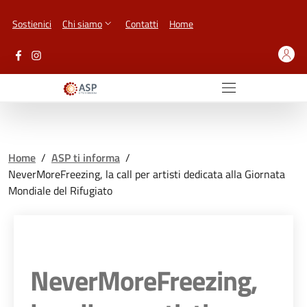
Vai ai contenuti
Vai al footer
Sostienici
Chi siamo
Contatti
Home
Home
/
ASP ti informa
/
NeverMoreFreezing, la call per artisti dedicata alla Giornata
Mondiale del Rifugiato
NeverMoreFreezing,