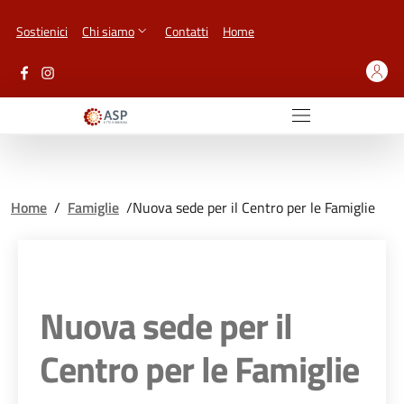
Vai ai contenuti
Vai al footer
Sostienici
Chi siamo
Contatti
Home
Home
/
Famiglie
/
Nuova sede per il Centro per le Famiglie
Nuova sede per il
Centro per le Famiglie