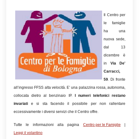
Il Centro per
le famiglie
ha una
nuova sede,
dal 13
dicembre è
in
Via De'
Carracci,
59
. Di fronte
all’ingresso FFSS alta velocità. E’ una palazzina rossa, autonoma,
collocata dietro al benzinaio IP.
I numeri telefonici restano
invariati
e si sta facendo il possibile per non rallentare
eccessivamente i diversi servizi che il Centro offre.
Tutte le informazioni alla pagina
Centro per le Famiglie
|
Leggi il volantino