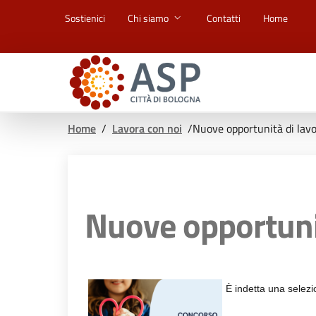
Vai ai contenuti
Vai al footer
Sostienici
Chi siamo
Contatti
Home
Home
/
Lavora con noi
/
Nuove opportunità di lavo
Nuove opportunit
È indetta una selezio