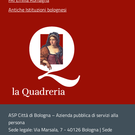
FAI Emilia Romagna
Antiche Istituzioni bolognesi
ASP Città di Bologna – Azienda pubblica di servizi alla
persona
Sede legale: Via Marsala, 7 - 40126 Bologna | Sede