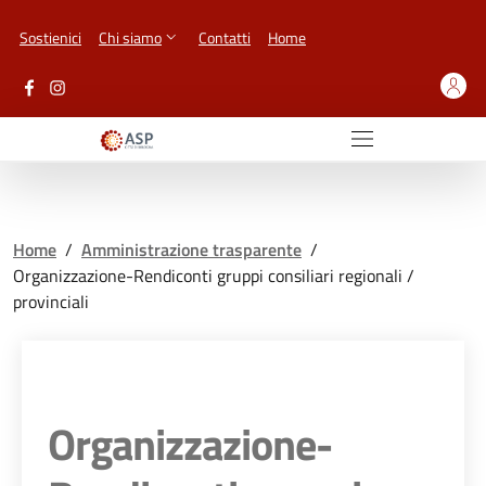
Vai ai contenuti
Vai al footer
Sostienici
Chi siamo
Contatti
Home
Home
/
Amministrazione trasparente
/
Organizzazione-Rendiconti gruppi consiliari regionali /
provinciali
Organizzazione-