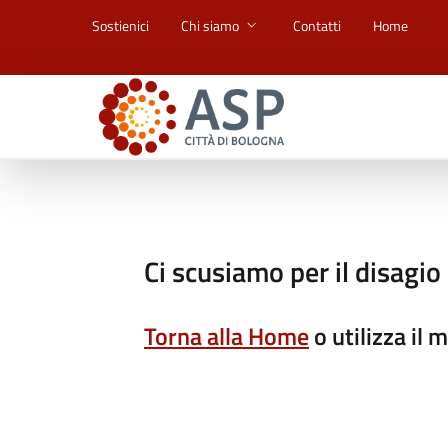
Vai ai contenuti
Vai al footer
Sostienici
Chi siamo
Contatti
Home
Ci scusiamo per il disagio
Torna alla Home
o utilizza il