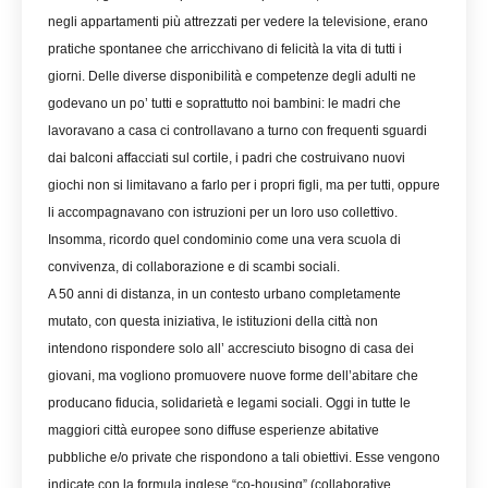
negli appartamenti più attrezzati per vedere la televisione, erano
pratiche spontanee che arricchivano di felicità la vita di tutti i
giorni. Delle diverse disponibilità e competenze degli adulti ne
godevano un po’ tutti e soprattutto noi bambini: le madri che
lavoravano a casa ci controllavano a turno con frequenti sguardi
dai balconi affacciati sul cortile, i padri che costruivano nuovi
giochi non si limitavano a farlo per i propri figli, ma per tutti, oppure
li accompagnavano con istruzioni per un loro uso collettivo.
Insomma, ricordo quel condominio come una vera scuola di
convivenza, di collaborazione e di scambi sociali.
A 50 anni di distanza, in un contesto urbano completamente
mutato, con questa iniziativa, le istituzioni della città non
intendono rispondere solo all’ accresciuto bisogno di casa dei
giovani, ma vogliono promuovere nuove forme dell’abitare che
producano fiducia, solidarietà e legami sociali. Oggi in tutte le
maggiori città europee sono diffuse esperienze abitative
pubbliche e/o private che rispondono a tali obiettivi. Esse vengono
indicate con la formula inglese “co-housing” (collaborative