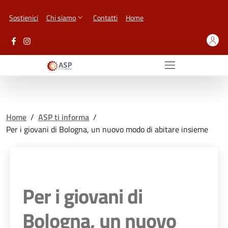
Vai ai contenuti
Vai al footer
Sostienici
Chi siamo
Contatti
Home
Home
/
ASP ti informa
/
Per i giovani di Bologna, un nuovo modo di abitare insieme
Per i giovani di
Bologna, un nuovo