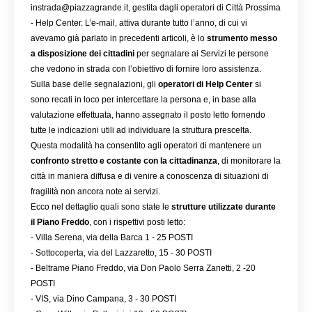
instrada@piazzagrande.it, gestita dagli operatori di Città Prossima 
- Help Center. L’e-mail, attiva durante tutto l’anno, di cui vi 
avevamo già parlato in precedenti articoli, è lo 
strumento messo 
a disposizione dei cittadini 
per segnalare ai Servizi le persone 
che vedono in strada con l’obiettivo di fornire loro assistenza. 
Sulla base delle segnalazioni, gli 
operatori di Help Center
 si 
sono recati in loco per intercettare la persona e, in base alla 
valutazione effettuata, hanno assegnato il posto letto fornendo 
tutte le indicazioni utili ad individuare la struttura prescelta. 
Questa modalità ha consentito agli operatori di mantenere un 
confronto stretto e costante con la cittadinanza
, di monitorare la 
città in maniera diffusa e di venire a conoscenza di situazioni di 
fragilità non ancora note ai servizi.
Ecco nel dettaglio quali sono state le 
strutture utilizzate durante 
il Piano Freddo
, con i rispettivi posti letto:
- Villa Serena, via della Barca 1 - 25 POSTI
- Sottocoperta, via del Lazzaretto, 15 - 30 POSTI
- Beltrame Piano Freddo, via Don Paolo Serra Zanetti, 2 -20 
POSTI
- VIS, via Dino Campana, 3 - 30 POSTI