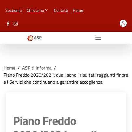
Vai ai contenuti
Vai al footer
Sostienici
Chi siamo
Contatti
Home
Home
/
ASP ti informa
/
Piano Freddo 2020/2021: quali sono i risultati raggiunti finora
e i Servizi che continuano a garantire accoglienza
Piano Freddo