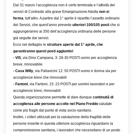
Dal 31 marzo l’accoglienza non è certo terminata e l’attività dei 
servizi di Contrasto alla grave Emarginazione Adulta 
non si 
ferma
, tutt’altro. A partire dal 1° aprile è ripartito l’assetto ordinario 
dei Servizi, che quest’anno prevede 
ulteriori 100/105 posti
 che si 
aggiungeranno ai 350 dell’accoglienza ordinaria delle persone 
già seguite dai servizi.
Ecco nel dettaglio le 
strutture aperte dal 1° aprile, che 
garantiranno questi posti aggiuntivi
:
- VIS
, via Dino Campana, 3: 28-30 POSTI uomo per accoglienza 
breve, rinnovabile
- Casa Willy
, via Pallavicini 12: 50 POSTI uomo e donna sia per 
accoglienze brevi che rinnovabili
- Fantoni
, via Fantoni, 15: 23 POSTI per uomini lavoratori e per 
accoglienze brevi, rinnovabili
Questa organizzazione permette di dare dunque 
continuità di 
accoglienza alle persone accolte nel Piano Freddo
 valutate 
come più fragili dal punto di vista socio-sanitario.
Inoltre, i criteri utilizzati per la valutazione della fragilità delle 
persone inserite in questa ulteriore accoglienza riguardano la 
compromissione sanitaria; i lavoratori che necessitano di un posto 