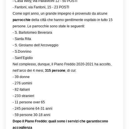
- Casa Willy, via Pallavicini 12 - 50 POSTI
- Fantoni, via Fantoni, 15 - 23 POSTI
Come ogni anno, un grande impegno è provenuto da alcune 
parrocchie 
della città che hanno gentilmente ospitato in tutto 15 
persone. Le parrocchie sono state le seguenti:
- S. Bartolomeo Beverara
- Santa Rita
- S. Girolamo dell’Arcoveggio
- S.Donnino
- Sant’Egidio
Nel complesso, dunque, il Piano Freddo 2020-2021 ha accolto, 
nell’arco dei 4 mesi, 
315 persone
, di cui:
- 39 donne
- 276 uomini
- 82 italiani
- 233 stranieri
- 11 persone over 65
- 245 persone 64-31 anni
- 59 persone 30-18 anni
Dopo il Piano Freddo: quali sono i servizi che garantiscono 
accoglienza