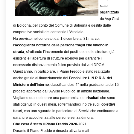
stato 
organizzato 
da Asp Città 
di Bologna, per conto del Comune di Bologna e gestito dalle 
cooperative sociali del consorzio L’Arcolaio.
Ha previsto nel concreto, dal 1 dicembre al 31 marzo, 
l’
accoglienza notturna delle persone fragili che vivono in 
strada
, sfruttando l’incremento dei posti letto nelle strutture già 
esistenti e l’apertura di strutture ex-novo per garantire il 
necessario distanziamento fisico previsto dai vari DPCM.
Quest’anno, in particolare, il Piano Freddo è stato realizzato 
anche grazie al finanziamento del 
Fondo Lire U.N.R.R.A. del 
Ministero dell’Interno
, classificandosi 4° nella graduatoria dei 15 
progetti approvati dall’Avviso Pubblico, in ambito nazionale. 
Vogliamo ora  delineare una panoramica dei 
risultati 
che sono 
stati ottenuti in questi mesi, soffermandoci inoltre sugli 
obiettivi 
futuri
, con uno sguardo in particolare ai Servizi che continuano a 
garantire accoglienza alle persone senza dimora.
Che cosa è stato il Piano Freddo 2020-2021
Durante il Piano Freddo è rimasta attiva la mail 