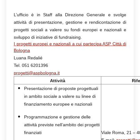
L’ufficio è in Staff alla Direzione Generale e svolge
attività di presentazione, gestione e rendicontazione di
progetti sociali a valere su fondi europei e nazionali e
sviluppo di iniziative di fundraising.
I progetti europei e nazionali a cui partecipa ASP Città di
Bologna
Luana Redalié
Tel. 051 6201396
progetti@aspbologna.it
Attività
Rif
Presentazione di proposte progettuali
in ambito sociale a valere su linee di
finanziamento europee e nazionali
Programmazione e gestione delle
attività previste nell’ambito dei progetti
finanziati
Viale Roma, 21 – 