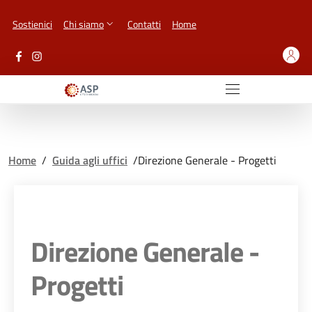
Vai ai contenuti
Vai al footer
Sostienici
Chi siamo
Contatti
Home
Home
/
Guida agli uffici
/
Direzione Generale - Progetti
Direzione Generale -
Progetti