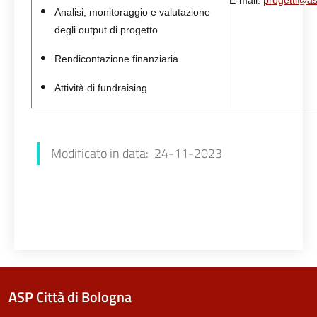
E-mail:
progetti@as
Analisi, monitoraggio e valutazione
degli output di progetto
Rendicontazione finanziaria
Attività di fundraising
Francesca Farolfi
Modificato in data: 24-11-2023
ASP Città di Bologna