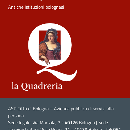
Antiche Istituzioni bolognesi
ASP Città di Bologna – Azienda pubblica di servizi alla
persona
Sede legale: Via Marsala, 7 - 40126 Bologna | Sede
amministrativa: Viale Roma, 21 - 40139 Bologna Tel: 051