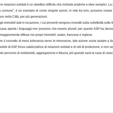
re relazioni solidali è un obiettivo difficile che richiede pratiche e idee semplici. 
a comune”, è un esempio di come singole azioni, in rete tra loro, possono creare 
ano nella Città, per più generazioni.
li immobili dati in locazione, i cui proventi vengono investiti sulla collettività sotto 
casa aperta i linguaggi non possono che essere plurali: per questo ASP ha deciso d
maggiormente diffuse nei propri immobili: arabo, francese e inglese.
re il concetto di mera tolleranza verso le minoranze, tale azione vuole aiutare a fa
bile di ASP, forza catalizzatrice di relazioni solidali e di reti di protezione, e non 
o percorso di solidarietà, aggregazione e fiducia, più grande sarà la casa di ciasc