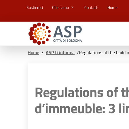
Vai ai contenuti
Vai al footer
Sostienici
Chi siamo
Contatti
Home
Home
/
ASP ti informa
/
Regulations of the building - ة
d’immeuble: 3 l