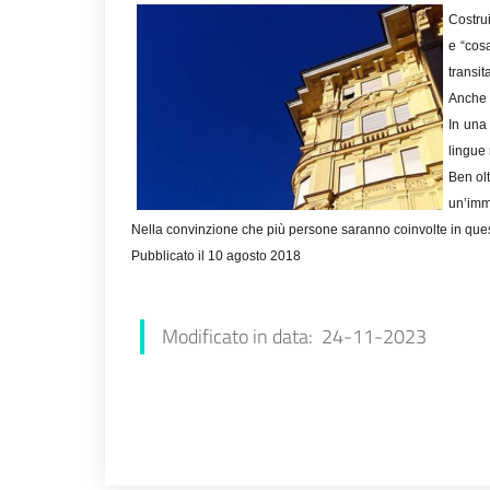
Costrui
e “cos
transit
Anche g
In una 
lingue 
Ben olt
un’immo
Nella convinzione che più persone saranno coinvolte in quest
Pubblicato il 10 agosto 2018
Francesca Farolfi
Modificato in data: 24-11-2023