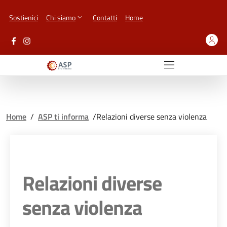
Vai ai contenuti
Vai al footer
Sostienici
Chi siamo
Contatti
Home
Home
/
ASP ti informa
/
Relazioni diverse senza violenza
Relazioni diverse
senza violenza