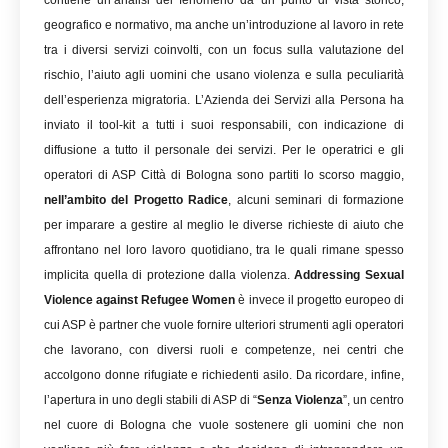
contiene un’analisi del fenomeno da un punto di vista storico,
geografico e normativo, ma anche un’introduzione al lavoro in rete
tra i diversi servizi coinvolti, con un focus sulla valutazione del
rischio, l’aiuto agli uomini che usano violenza e sulla peculiarità
dell’esperienza migratoria. L’Azienda dei Servizi alla Persona ha
inviato il tool-kit a tutti i suoi responsabili, con indicazione di
diffusione a tutto il personale dei servizi. Per le operatrici e gli
operatori di ASP Città di Bologna sono partiti lo scorso maggio,
nell’ambito del Progetto Radice
, alcuni seminari di formazione
per imparare a gestire al meglio le diverse richieste di aiuto che
affrontano nel loro lavoro quotidiano, tra le quali rimane spesso
implicita quella di protezione dalla violenza.
Addressing Sexual
Violence against Refugee Women
è invece il progetto europeo di
cui ASP è partner che vuole fornire ulteriori strumenti agli operatori
che lavorano, con diversi ruoli e competenze, nei centri che
accolgono donne rifugiate e richiedenti asilo. Da ricordare, infine,
l’apertura in uno degli stabili di ASP di “
Senza Violenza
”, un centro
nel cuore di Bologna che vuole sostenere gli uomini che non