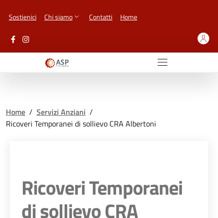
Vai ai contenuti
Vai al footer
Sostienici
Chi siamo
Contatti
Home
Home
/
Servizi Anziani
/
Ricoveri Temporanei di sollievo CRA Albertoni
Ricoveri Temporanei
di sollievo CRA