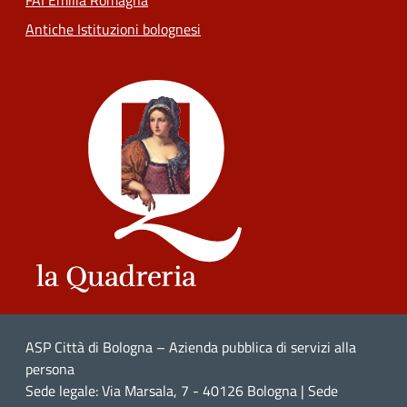
FAI Emilia Romagna
Antiche Istituzioni bolognesi
ASP Città di Bologna – Azienda pubblica di servizi alla
persona
Sede legale: Via Marsala, 7 - 40126 Bologna | Sede