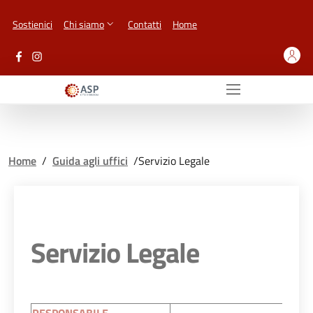
Vai ai contenuti
Vai al footer
Sostienici
Chi siamo
Contatti
Home
Home
/
Guida agli uffici
/
Servizio Legale
Servizio Legale