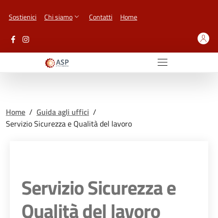
Vai ai contenuti
Vai al footer
Sostienici
Chi siamo
Contatti
Home
Home
/
Guida agli uffici
/
Servizio Sicurezza e Qualità del lavoro
Servizio Sicurezza e
Qualità del lavoro