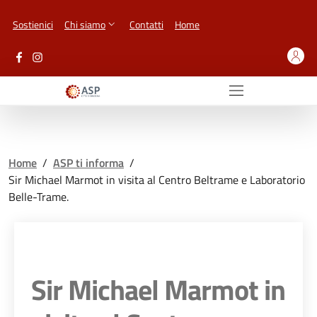
Vai ai contenuti
Vai al footer
Sostienici
Chi siamo
Contatti
Home
Home
/
ASP ti informa
/
Sir Michael Marmot in visita al Centro Beltrame e Laboratorio
Belle-Trame.
Sir Michael Marmot in