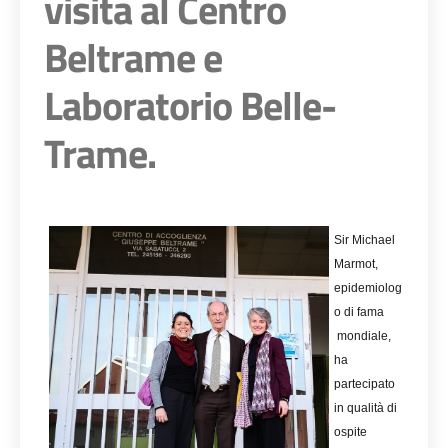
visita al Centro
Beltrame e
Laboratorio Belle-
Trame.
Sir Michael
Marmot,
epidemiolog
o di fama
mondiale,
ha
partecipato
in qualità di
ospite