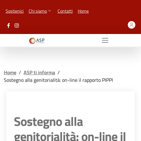
Vai ai contenuti
Vai al footer
Sostienici
Chi siamo
Contatti
Home
Home
/
ASP ti informa
/
Sostegno alla genitorialità: on-line il rapporto PIPPI
Sostegno alla
genitorialità: on-line il