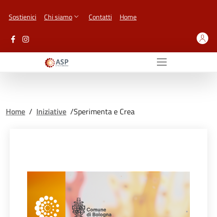
Vai ai contenuti
Vai al footer
Sostienici
Chi siamo
Contatti
Home
Home
/
Iniziative
/
Sperimenta e Crea