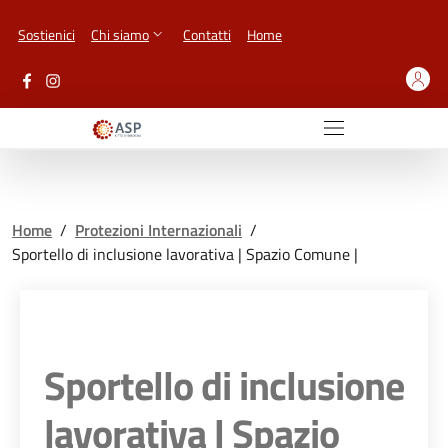
Vai ai contenuti
Vai al footer
Sostienici
Chi siamo
Contatti
Home
Home
/
Protezioni Internazionali
/
Sportello di inclusione lavorativa | Spazio Comune |
Sportello di inclusione
lavorativa | Spazio