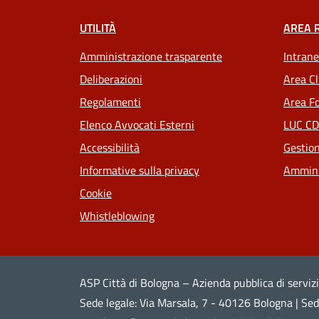
UTILITÀ
AREA 
Amministrazione trasparente
Intrane
Deliberazioni
Area Cl
Regolamenti
Area Fo
Elenco Avvocati Esterni
LUC CD
Accessibilità
Gestion
Informative sulla privacy
Ammini
Cookie
Whistleblowing
ASP Città di Bologna – Azienda pubblica di servizi
Sede legale: Via Marsala, 7 - 40126 Bologna | S