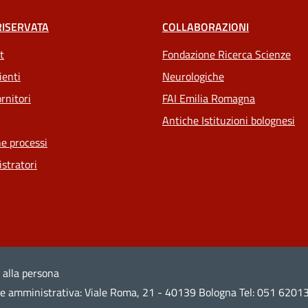
RISERVATA
COLLABORAZIONI
t
Fondazione Ricerca Scienze
ienti
Neurologiche
rnitori
FAI Emilia Romagna
Antiche Istituzioni bolognesi
e processi
stratori
 alla persona
ede amministrativa: Viale Roma, 21 - 40139 Bologna Tel: 051 6201