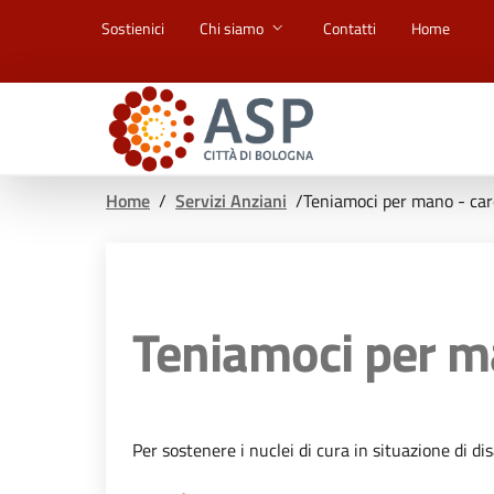
Vai ai contenuti
Vai al footer
Sostienici
Chi siamo
Contatti
Home
Home
/
Servizi Anziani
/
Teniamoci per mano - ca
Teniamoci per m
Per sostenere i nuclei di cura in situazione di d