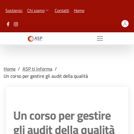
Vai ai contenuti
Vai al footer
Sostienici
Chi siamo
Contatti
Home
Home
/
ASP ti informa
/
Un corso per gestire gli audit della qualità
Un corso per gestire
gli audit della qualità