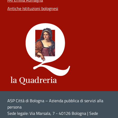
FAI Emilia Romagna
Antiche Istituzioni bolognesi
ASP Città di Bologna – Azienda pubblica di servizi alla
persona
Sede legale: Via Marsala, 7 - 40126 Bologna | Sede