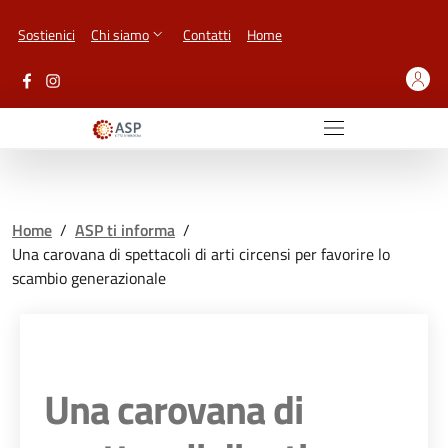
Vai ai contenuti
Vai al footer
Sostienici
Chi siamo
Contatti
Home
Home
/
ASP ti informa
/
Una carovana di spettacoli di arti circensi per favorire lo
scambio generazionale
Una carovana di