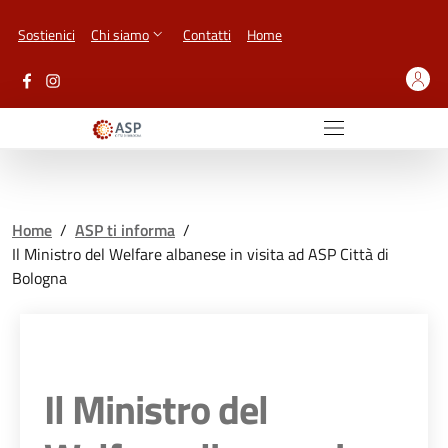
Vai ai contenuti
Vai al footer
Sostienici
Chi siamo
Contatti
Home
Home
/
ASP ti informa
/
Il Ministro del Welfare albanese in visita ad ASP Città di
Bologna
Il Ministro del