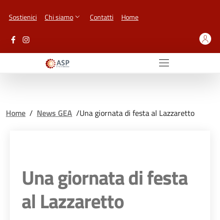
Vai ai contenuti
Vai al footer
Sostienici
Chi siamo
Contatti
Home
Home
/
News GEA
/
Una giornata di festa al Lazzaretto
Una giornata di festa
al Lazzaretto