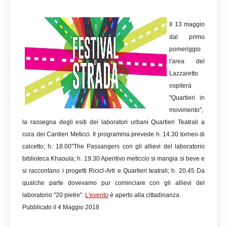
Il 13 maggio
dal primo
pomeriggio
l'area del
Lazzaretto
ospiterà
"Quartieri in
movimento",
la rassegna degli esiti dei laboratori urbani Quartieri Teatrali a
cura dei Cantieri Meticci. Il programma prevede h. 14.30 torneo di
calcetto; h. 18.00"The Passangers con gli allievi del laboratorio
biblioteca Khaoula; h. 19.30 Aperitivo meticcio si mangia si beve e
si raccontano i progetti Ricicl-Arti e Quartieri teatrali; h. 20.45 Da
qualche parte dovevamo pur cominciare con gli allievi del
laboratorio "20 pietre".
L'evento
è aperto alla cittadinanza.
Pubblicato il 4 Maggio 2018
Stefania Aspari