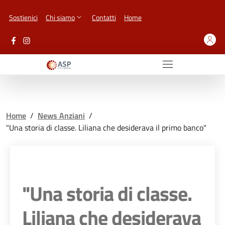
Vai ai contenuti
Vai al footer
Sostienici
Chi siamo
Contatti
Home
Home
/
News Anziani
/
"Una storia di classe. Liliana che desiderava il primo banco"
"Una storia di classe.
Liliana che desiderava