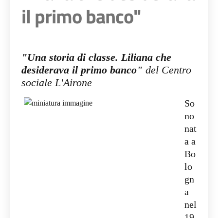
il primo banco"
"Una storia di classe. Liliana che
desiderava il primo banco"
del Centro
sociale L'Airone
So
no
nat
a a
Bo
lo
gn
a
nel
19