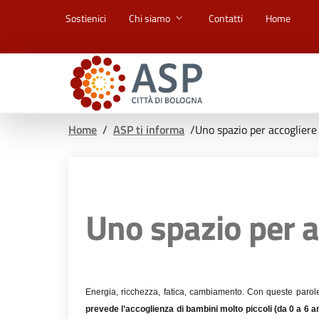
Vai ai contenuti
Vai al footer
Sostienici
Chi siamo
Contatti
Home
Home
/
ASP ti informa
/
Uno spazio per accogliere i
Uno spazio per ac
Energia, ricchezza, fatica, cambiamento. Con queste parol
prevede l’accoglienza di bambini molto piccoli (da 0 a 6 a