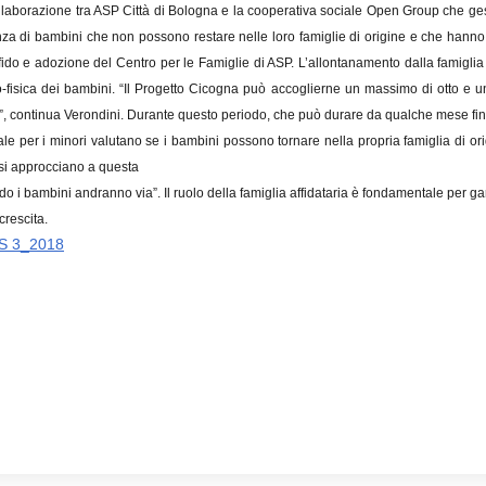
ollaborazione tra ASP Città di Bologna e la cooperativa sociale Open Group che gestis
nza di bambini che non possono restare nelle loro famiglie di origine e che hanno
ido e adozione del Centro per le Famiglie di ASP. L’allontanamento dalla famiglia
o-fisica dei bambini. “Il Progetto Cicogna può accoglierne un massimo di otto e u
rso”, continua Verondini. Durante questo periodo, che può durare da qualche mese fi
nale per i minori valutano se i bambini possono tornare nella propria famiglia di
 si approcciano a questa
do i bambini andranno via”. Il ruolo della famiglia affidataria è fondamentale per
crescita.
S 3_2018