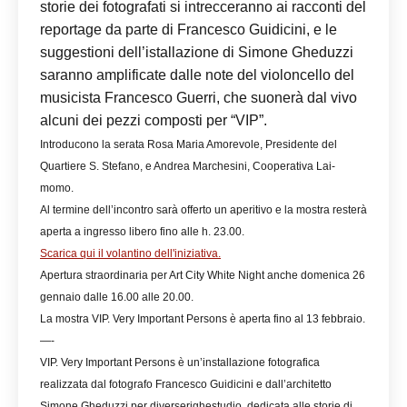
storie dei fotografati si intrecceranno ai racconti del
reportage da parte di Francesco Guidicini, e le
suggestioni dell’istallazione di Simone Gheduzzi
saranno amplificate dalle note del violoncello del
musicista Francesco Guerri, che suonerà dal vivo
alcuni dei pezzi composti per “VIP”.
Introducono la serata Rosa Maria Amorevole, Presidente del
Quartiere S. Stefano, e Andrea Marchesini, Cooperativa Lai-
momo.
Al termine dell’incontro sarà offerto un aperitivo e la mostra resterà
aperta a ingresso libero fino alle h. 23.00.
Scarica qui il volantino dell'iniziativa.
Apertura straordinaria per Art City White Night anche domenica 26
gennaio dalle 16.00 alle 20.00.
La mostra VIP. Very Important Persons è aperta fino al 13 febbraio.
—-
VIP. Very Important Persons è un’installazione fotografica
realizzata dal fotografo Francesco Guidicini e dall’architetto
Simone Gheduzzi per diverserighestudio, dedicata alle storie di