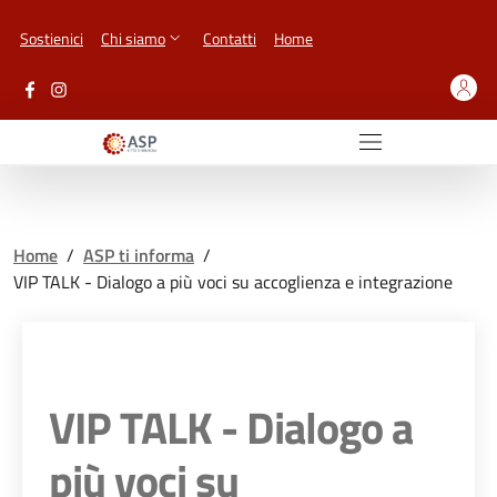
Vai ai contenuti
Vai al footer
Sostienici
Chi siamo
Contatti
Home
Home
/
ASP ti informa
/
VIP TALK - Dialogo a più voci su accoglienza e integrazione
VIP TALK - Dialogo a
più voci su