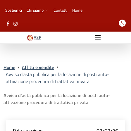
Vai ai contenuti
Vai al footer
Sostienici
Chi siamo
Contatti
Home
Home
/
Affitti e vendite
/
Avviso d'asta pubblica per la locazione di posti auto-
attivazione procedura di trattativa privata
Avviso d'asta pubblica per la locazione di posti auto-
attivazione procedura di trattativa privata
Data creazione
07/07/26