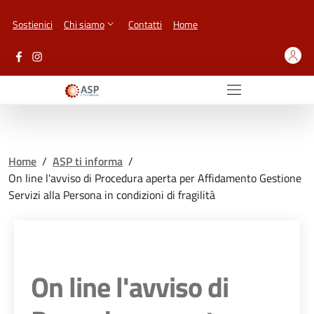
Vai ai contenuti
Vai al footer
Sostienici
Chi siamo
Contatti
Home
Home
/
ASP ti informa
/
On line l'avviso di Procedura aperta per Affidamento Gestione
Servizi alla Persona in condizioni di fragilità
On line l'avviso di