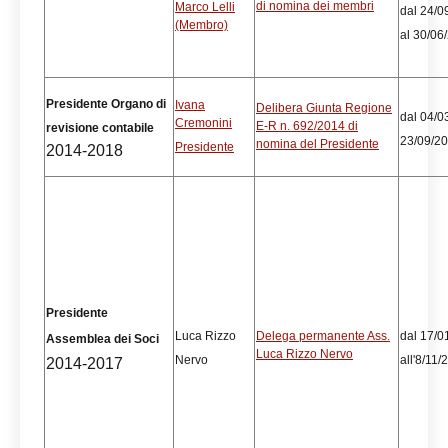
di nomina dei membri
Marco Lelli
dal 24/0
(Membro)
al 30/06
Presidente Organo di
Ivana
Delibera Giunta Regione
dal 04/0
Cremonini
E-R n. 692/2014 di
revisione contabile
23/09/2
nomina del Presidente
Presidente
2014-2018
Presidente
Luca Rizzo
Delega permanente Ass.
dal 17/0
Assemblea dei Soci
Luca Rizzo Nervo
Nervo
all'8/11/
2014-2017