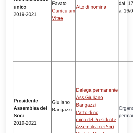
Favato
dal
_
17
unico
Atto di nomina
Curriculum
al 16/
2019-2021
Vitae
Delega permanente
Ass.Giuliano
Presidente
Giuliano
Barigazzi
Assemblea dei
Organ
Barigazzi
L'atto di no
Soci
perma
mina del Presidente
2019-2021
Assemblea dei Soci