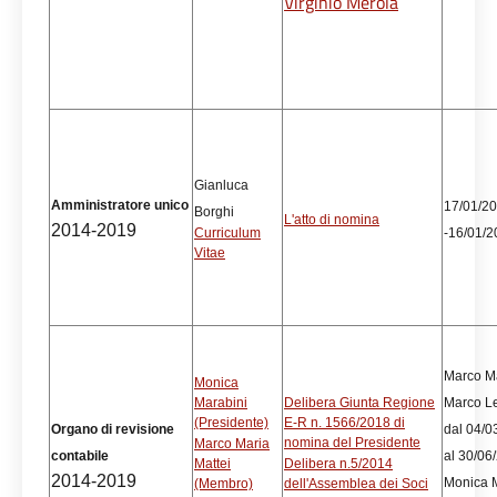
Virginio Merola
Gianluca
Amministratore unico
17/01/2
Borghi
L'atto di nomina
2014-2019
Curriculum
-16/01/2
Vitae
Marco Ma
Monica
Marabini
Delibera Giunta Regione
Marco Lel
(Presidente)
E-R n. 1566/2018 di
Organo di revisione
dal 04/0
nomina del Presidente
Marco Maria
contabile
al 30/06
Mattei
Delibera n.5/2014
2014-2019
Monica M
(Membro)
dell'Assemblea dei Soci