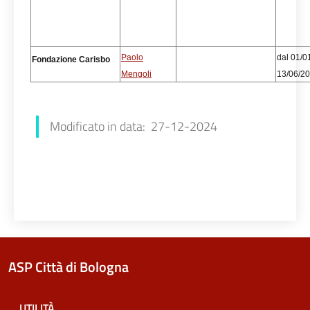
Paolo
dal 01/0
Fondazione Carisbo
Mengoli
13/06/2
Francesca Farolfi
Modificato in data: 27-12-2024
ASP Città di Bologna
UTILITÀ