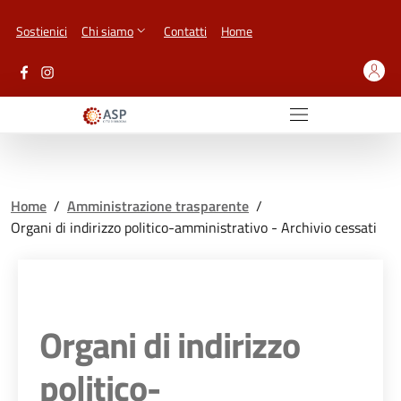
Vai ai contenuti
Vai al footer
Sostienici
Chi siamo
Contatti
Home
Home
/
Amministrazione trasparente
/
Organi di indirizzo politico-amministrativo - Archivio cessati
Organi di indirizzo
politico-