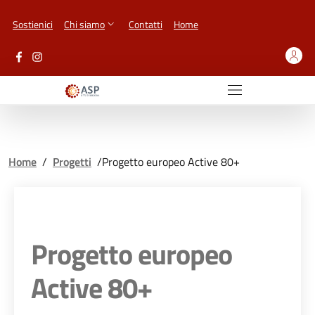
Vai ai contenuti
Vai al footer
Sostienici
Chi siamo
Contatti
Home
Home
/
Progetti
/
Progetto europeo Active 80+
Progetto europeo
Active 80+