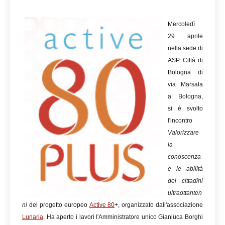
Mercoledì
29 aprile
nella sede di
ASP Città di
Bologna di
via Marsala
a Bologna,
si è svolto
l'incontro
Valorizzare
la
conoscenza
e le abilità
dei cittadini
ultraottanten
ni
del progetto europeo
Active 80
+, organizzato dall'associazione
Lunaria
. Ha aperto i lavori l'Amministratore unico Gianluca Borghi