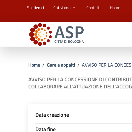
Vai ai contenuti
Vai al footer
Sostienici
Chi siamo
Contatti
Home
Home
/
Gare e appalti
/
AVVISO PER LA CONCESS
AVVISO PER LA CONCESSIONE DI CONTRIBUT
COLLABORARE ALL'ATTUAZIONE DELL'ACCOG
Data creazione
Data fine