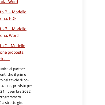
nda. Word
ato B - Modello
toria. PDF
ato B - Modello
toria. Word
ato C - Modello
ione proposta
ttuale
unica ai partner
enti che il primo
o del tavolo di co-
tazione, previsto per
 21 novembre 2022,
iprogrammato.
à a stretto giro