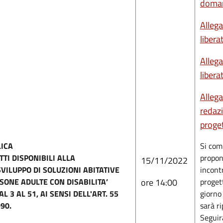
doma
Alleg
libera
Alleg
libera
Alleg
redaz
proge
LICA
Si com
TTI DISPONIBILI ALLA
propon
15/11/2022
VILUPPO DI SOLUZIONI ABITATIVE
incontr
SONE ADULTE CON DISABILITA’
ore 14:00
proget
 3 AL 51, AI SENSI DELL'ART. 55
giorno
90.
sarà r
Seguir