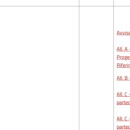
Avvis
All. A
Proget
Rifer
All. B
All. C
parte
All. C
parte