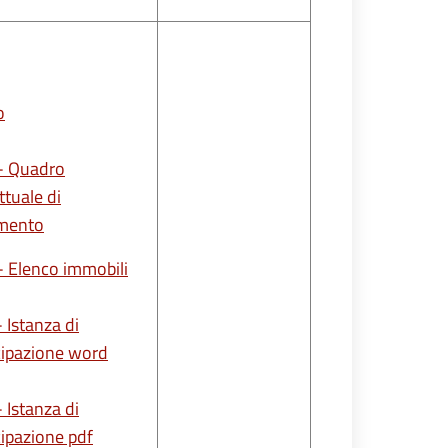
o
 - Quadro
tuale di
imento
 - Elenco immobili
 - Istanza di
cipazione word
 - Istanza di
cipazione pdf