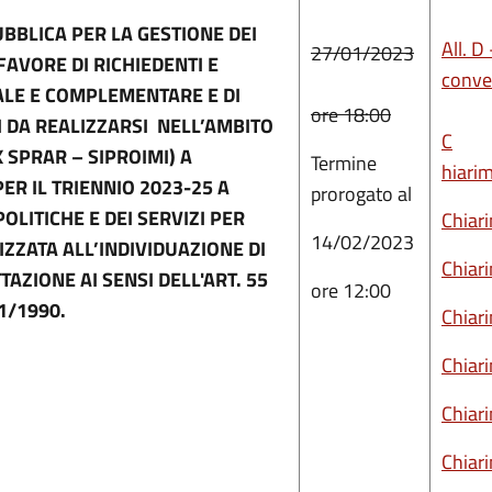
UBBLICA PER LA GESTIONE DEI
All. 
27/01/2023
FAVORE DI RICHIEDENTI E
conve
ALE E COMPLEMENTARE E DI
ore 18:00
 DA REALIZZARSI NELL’AMBITO
C
 SPRAR – SIPROIMI) A
Termine
hiarim
ER IL TRIENNIO 2023-25 A
prorogato al
LITICHE E DEI SERVIZI PER
Chiar
14/02/2023
IZZATA ALL’INDIVIDUAZIONE DI
Chiar
AZIONE AI SENSI DELL'ART. 55
ore 12:00
41/1990.
Chiar
Chiar
Chiar
Chiar