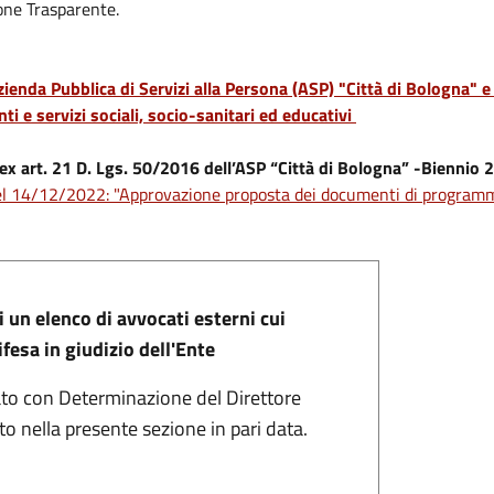
one Trasparente.
ienda Pubblica di Servizi alla Persona (ASP) "Città di Bologna" e 
ti e servizi sociali, socio-sanitari ed educativi
ex art. 21 D. Lgs. 50/2016 dell’ASP “Città di Bologna” -Bienni
 del 14/12/2022: "Approvazione proposta dei documenti di progr
 un elenco di avvocati esterni cui
ifesa in giudizio dell'Ente
ato con Determinazione del Direttore
o nella presente sezione in pari data.