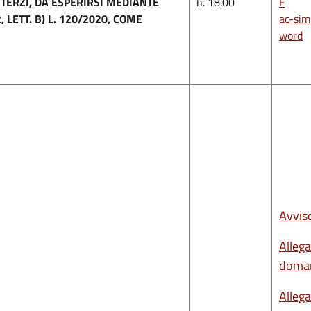
 TERZI, DA ESPERIRSI MEDIANTE
h. 18.00
F
LETT. B) L. 120/2020, COME
ac-sim
word
Avvis
Alleg
doma
Alleg