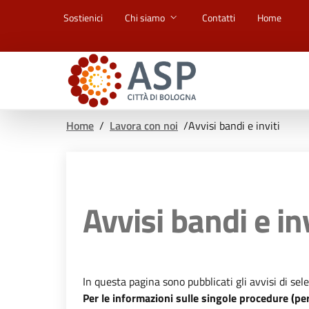
Vai ai contenuti
Vai al footer
Sostienici
Chi siamo
Contatti
Home
Home
/
Lavora con noi
/
Avvisi bandi e inviti
Avvisi bandi e inv
In questa pagina sono pubblicati gli avvisi di sele
Per le informazioni sulle singole procedure (pe