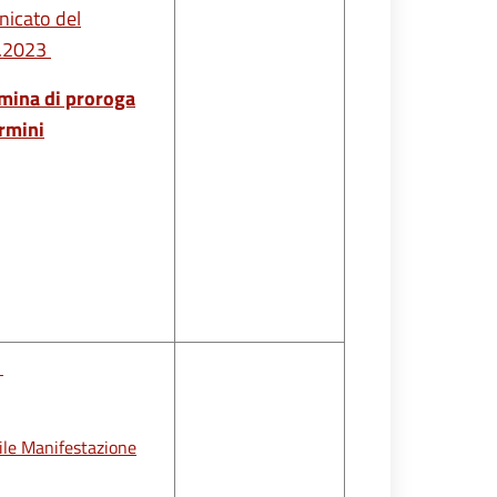
icato del
.2023
mina di proroga
ermini
o
ile Manifestazione