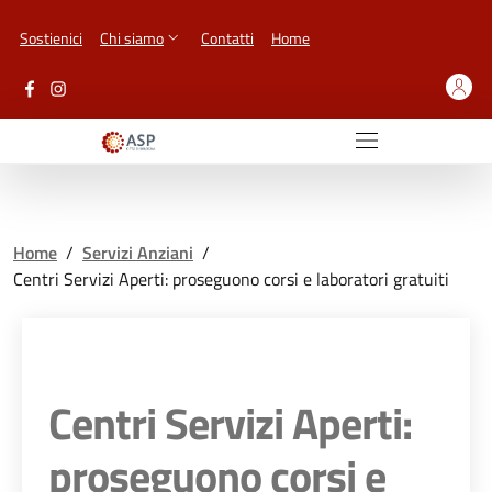
Vai ai contenuti
Vai al footer
Sostienici
Chi siamo
Contatti
Home
Home
/
Servizi Anziani
/
Centri Servizi Aperti: proseguono corsi e laboratori gratuiti
Centri Servizi Aperti:
proseguono corsi e