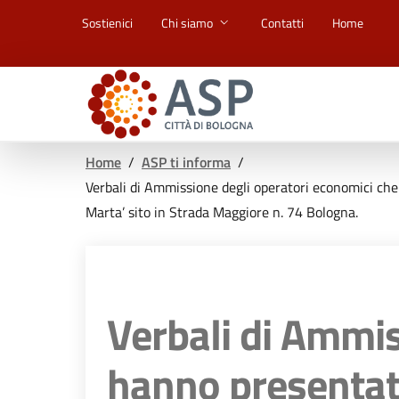
Vai ai contenuti
Vai al footer
Sostienici
Chi siamo
Contatti
Home
Home
/
ASP ti informa
/
Verbali di Ammissione degli operatori economici che 
Marta’ sito in Strada Maggiore n. 74 Bologna.
Verbali di Ammis
hanno presentato