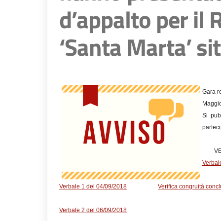
d’appalto per il 
‘Santa Marta’ si
Gara re
Maggio
Si pub
parteci
VER
Verbal
Verbale 1 del 04/09/2018
Verifica congruità concl
Verbale 2 del 06/09/2018